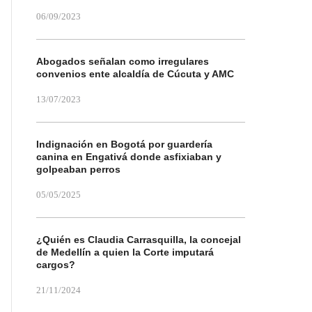
06/09/2023
Abogados señalan como irregulares
convenios ente alcaldía de Cúcuta y AMC
13/07/2023
Indignación en Bogotá por guardería
canina en Engativá donde asfixiaban y
golpeaban perros
05/05/2025
¿Quién es Claudia Carrasquilla, la concejal
de Medellín a quien la Corte imputará
cargos?
21/11/2024