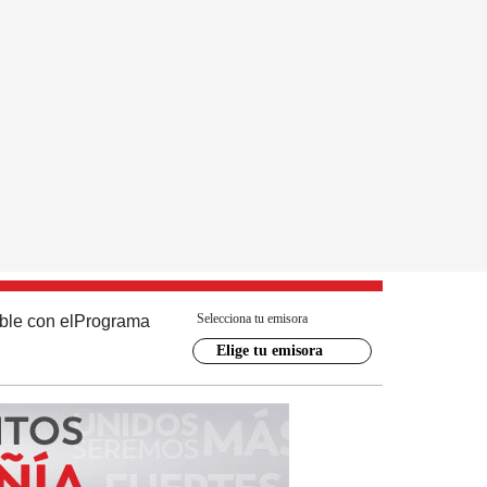
Selecciona tu emisora
ble con el
Programa
Elige tu emisora