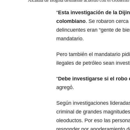
Alcaldía de Bogotá desmiente acuerdo con el Gobierno 
“
Esta investigación de la Dij
colombiano
. Se robaron cerca 
delincuentes eran “gente de bien
mandatario.
Pero también el mandatario pid
ilegales de petróleo sean inves
“
Debe investigarse si el robo
agregó.
Según investigaciones lideradas
criminal de grandes magnitudes
oleoductos. Por eso las person
responder por apoderamiento d