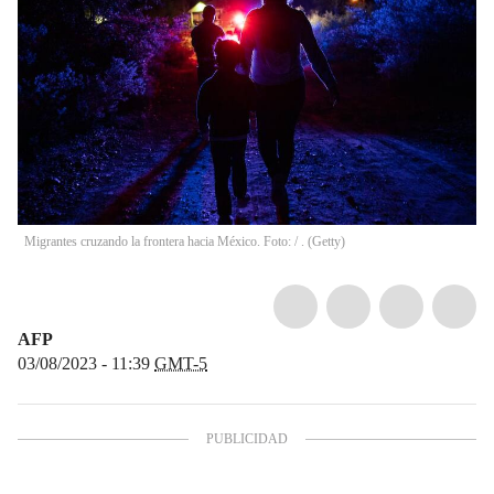
Migrantes cruzando la frontera hacia México. Foto:
/
.
(
Getty
)
AFP
03/08/2023 - 11:39
GMT-5