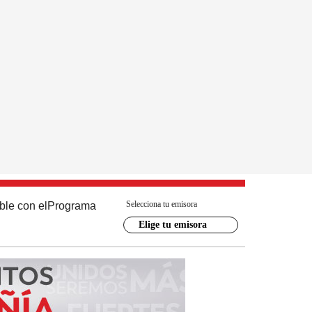
Selecciona tu emisora
ble con el
Programa
Elige tu emisora