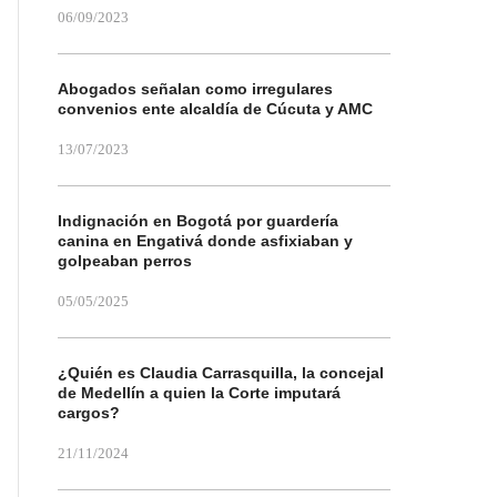
06/09/2023
Abogados señalan como irregulares
convenios ente alcaldía de Cúcuta y AMC
13/07/2023
Indignación en Bogotá por guardería
canina en Engativá donde asfixiaban y
golpeaban perros
05/05/2025
¿Quién es Claudia Carrasquilla, la concejal
de Medellín a quien la Corte imputará
cargos?
21/11/2024