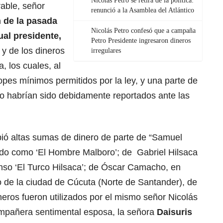
Nicolás Petro se retira de la política:
able, señor
renunció a la Asamblea del Atlántico
n de la pasada
Nicolás Petro confesó que a campaña
ual presidente,
Petro Presidente ingresaron dineros
y de los dineros
irregulares
 los cuales, al
opes mínimos permitidos por la ley, y una parte de
 no habrían sido debidamente reportados ante las
bió altas sumas de dinero de parte de “Samuel
do como ‘El Hombre Malboro’; de Gabriel Hilsaca
onso ‘El Turco Hilsaca’; de Óscar Camacho, en
 de la ciudad de Cúcuta (Norte de Santander), de
neros fueron utilizados por el mismo señor Nicolás
mpañera sentimental esposa, la señora
Daisuris