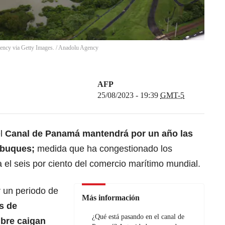
ency via Getty Images.
/
Anadolu Agency
AFP
25/08/2023 - 19:39
GMT-5
l
Canal de Panamá
mantendrá por un año las
 buques;
medida que ha congestionado los
a el seis por ciento del comercio marítimo mundial.
 un periodo de
Más información
s de
¿Qué está pasando en el canal de
mbre caigan