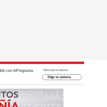
Selecciona tu emisora
ble con el
Programa
Elige tu emisora