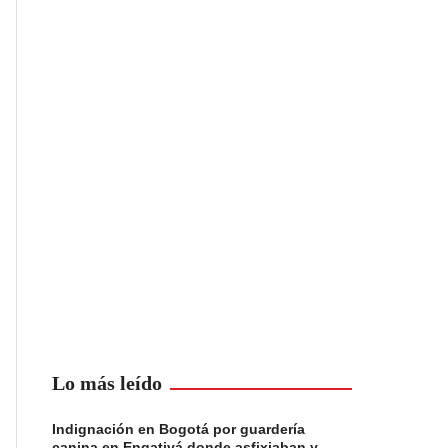
Lo más leído
Indignación en Bogotá por guardería
canina en Engativá donde asfixiaban y