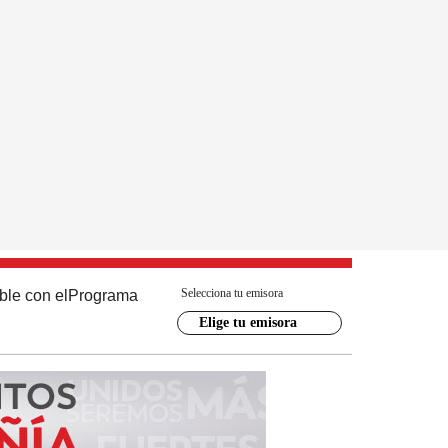
Selecciona tu emisora
ble con el
Programa
Elige tu emisora