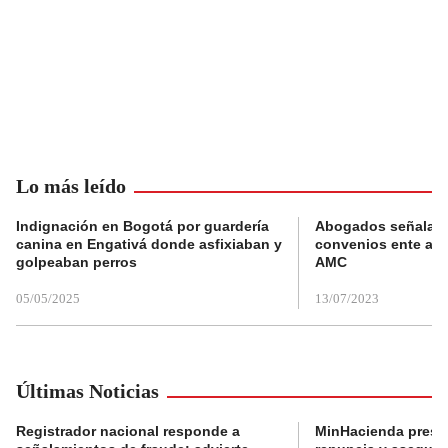
Lo más leído
Indignación en Bogotá por guardería
Abogados señalan 
canina en Engativá donde asfixiaban y
convenios ente alc
golpeaban perros
AMC
05/05/2025
13/07/2023
Últimas Noticias
Registrador nacional responde a
MinHacienda presen