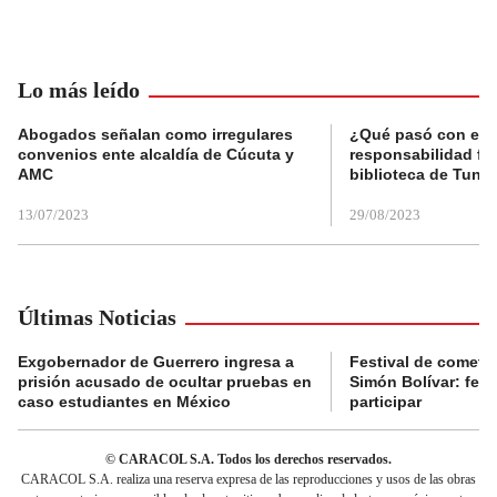
Lo más leído
Abogados señalan como irregulares
¿Qué pasó con el 
convenios ente alcaldía de Cúcuta y
responsabilidad fis
AMC
biblioteca de Tunja
13/07/2023
29/08/2023
Últimas Noticias
Exgobernador de Guerrero ingresa a
Festival de cometa
prisión acusado de ocultar pruebas en
Simón Bolívar: fec
caso estudiantes en México
participar
© CARACOL S.A. Todos los derechos reservados.
CARACOL S.A. realiza una reserva expresa de las reproducciones y usos de las obras