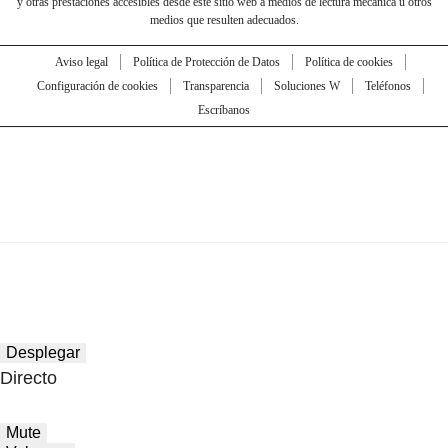
y otras prestaciones accesibles desde este sitio web a medios de lectura mecánica u otros
medios que resulten adecuados.
Aviso legal
Política de Protección de Datos
Política de cookies
Configuración de cookies
Transparencia
Soluciones W
Teléfonos
Escríbanos
Desplegar
Directo
Mute