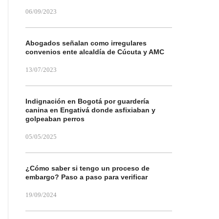
06/09/2023
Abogados señalan como irregulares
convenios ente alcaldía de Cúcuta y AMC
13/07/2023
Indignación en Bogotá por guardería
canina en Engativá donde asfixiaban y
golpeaban perros
05/05/2025
¿Cómo saber si tengo un proceso de
embargo? Paso a paso para verificar
19/09/2024