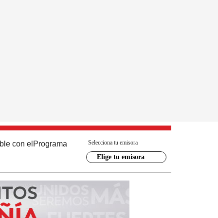
Selecciona tu emisora
ble con el
Programa
Elige tu emisora