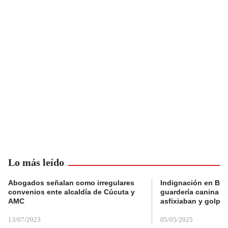
Lo más leído
Abogados señalan como irregulares
Indignación en Bog
convenios ente alcaldía de Cúcuta y
guardería canina e
AMC
asfixiaban y golpe
13/07/2023
05/05/2025