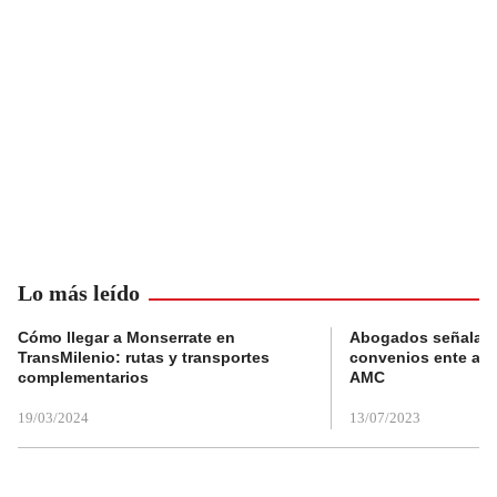
Lo más leído
Cómo llegar a Monserrate en
Abogados señalan 
TransMilenio: rutas y transportes
convenios ente alc
complementarios
AMC
19/03/2024
13/07/2023