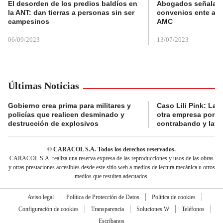
El desorden de los predios baldíos en
Abogados señalan 
la ANT: dan tierras a personas sin ser
convenios ente alc
campesinos
AMC
06/09/2023
13/07/2023
Últimas Noticias
Gobierno crea prima para militares y
Caso Lili Pink: La F
policías que realicen desminado y
otra empresa por p
destrucción de explosivos
contrabando y lava
© CARACOL S.A. Todos los derechos reservados.
CARACOL S.A. realiza una reserva expresa de las reproducciones y usos de las obras
y otras prestaciones accesibles desde este sitio web a medios de lectura mecánica u otros
medios que resulten adecuados.
Aviso legal
Política de Protección de Datos
Política de cookies
Configuración de cookies
Transparencia
Soluciones W
Teléfonos
Escríbanos