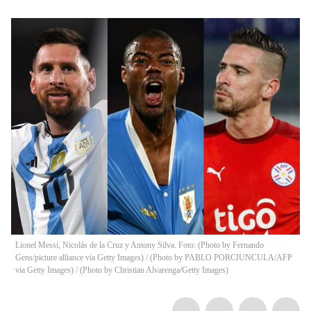
Lionel Messi, Nicolás de la Cruz y Antony Silva. Foto: (Photo by Fernando
Gens/picture alliance via Getty Images) / (Photo by PABLO PORCIUNCULA/AFP
via Getty Images) / (Photo by Christian Alvarenga/Getty Images)