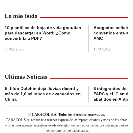
Lo más leído
10 plantillas de hoja de vida gratuitas
Abogados señalan 
para descargar en Word: ¿Cómo
convenios ente alc
convertirla a PDF?
AMC
11/02/2025
13/07/2023
Últimas Noticias
El tifón Dolphin deja lluvias récord y
6 integrantes de di
más de 1,6 millones de evacuados en
FARC y el ‘Clan del
China
abatidos en Antioq
© CARACOL S.A. Todos los derechos reservados.
CARACOL S.A. realiza una reserva expresa de las reproducciones y usos de las obras
y otras prestaciones accesibles desde este sitio web a medios de lectura mecánica u otros
medios que resulten adecuados.