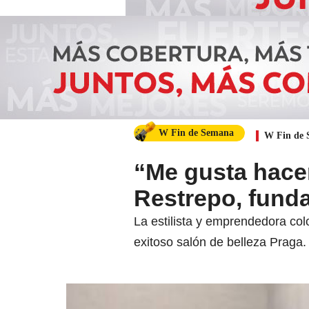
W Fin de Semana
W Fin de
“Me gusta hacer
Restrepo, fund
La estilista y emprendedora c
exitoso salón de belleza Praga.