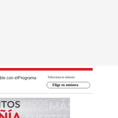
Selecciona tu emisora
ble con el
Programa
Elige tu emisora