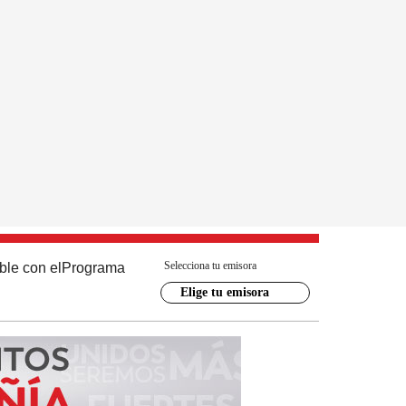
Selecciona tu emisora
ble con el
Programa
Elige tu emisora