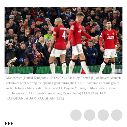
Manchester (United Kingdom), 12/12/2023.- Kingsley Coman (L) of Bayern Munich
celebrates after scoring the opening goal during the UEFA Champions League group
match between Manchester United and FC Bayern Munich, in Manchester, Britain,
12 December 2023. (Liga de Campeones, Reino Unido) EFE/EPA/ADAM
VAUGHAN
/
ADAM VAUGHAN
(
EFE
)
EFE