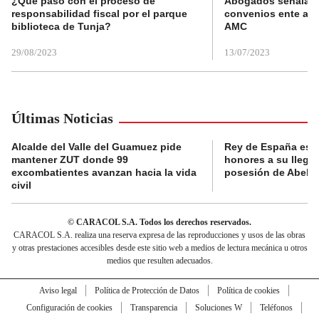
¿Qué pasó con el proceso de
Abogados señalan 
responsabilidad fiscal por el parque
convenios ente alc
biblioteca de Tunja?
AMC
29/08/2023
13/07/2023
Últimas Noticias
Alcalde del Valle del Guamuez pide
Rey de España es r
mantener ZUT donde 99
honores a su llegad
excombatientes avanzan hacia la vida
posesión de Abelard
civil
© CARACOL S.A. Todos los derechos reservados.
CARACOL S.A. realiza una reserva expresa de las reproducciones y usos de las obras
y otras prestaciones accesibles desde este sitio web a medios de lectura mecánica u otros
medios que resulten adecuados.
Aviso legal
Política de Protección de Datos
Política de cookies
Configuración de cookies
Transparencia
Soluciones W
Teléfonos