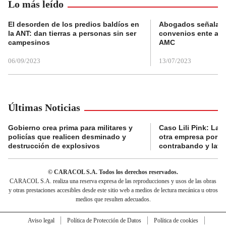
Lo más leído
El desorden de los predios baldíos en
Abogados señalan 
la ANT: dan tierras a personas sin ser
convenios ente alc
campesinos
AMC
06/09/2023
13/07/2023
Últimas Noticias
Gobierno crea prima para militares y
Caso Lili Pink: La F
policías que realicen desminado y
otra empresa por p
destrucción de explosivos
contrabando y lava
© CARACOL S.A. Todos los derechos reservados.
CARACOL S.A. realiza una reserva expresa de las reproducciones y usos de las obras
y otras prestaciones accesibles desde este sitio web a medios de lectura mecánica u otros
medios que resulten adecuados.
Aviso legal
Política de Protección de Datos
Política de cookies