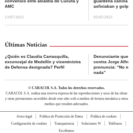
convenios ente alcaldía de Cúcuta y
guardería canina e
AMC
asfixiaban y golpe
13/07/2023
05/05/2025
Últimas Noticias
¿Quién es Claudia Carrasquilla,
Denunciante que s
exconcejal de Medellín y viceministra
contra Jorge Alfred
de Defensa designada? Perfil
pronuncia: “No me 
nada”
© CARACOL S.A. Todos los derechos reservados.
CARACOL S.A. realiza una reserva expresa de las reproducciones y usos de las obras
y otras prestaciones accesibles desde este sitio web a medios de lectura mecánica u otros
medios que resulten adecuados.
Aviso legal
Política de Protección de Datos
Política de cookies
Configuración de cookies
Transparencia
Soluciones W
Teléfonos
Escríbanos