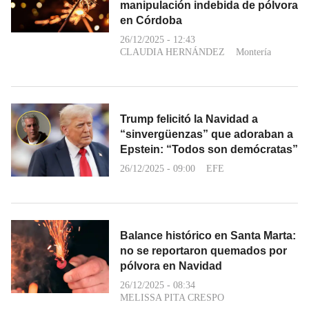
manipulación indebida de pólvora
en Córdoba
26/12/2025 - 12:43
CLAUDIA HERNÁNDEZ
Montería
Trump felicitó la Navidad a
“sinvergüenzas” que adoraban a
Epstein: “Todos son demócratas”
26/12/2025 - 09:00
EFE
Balance histórico en Santa Marta:
no se reportaron quemados por
pólvora en Navidad
26/12/2025 - 08:34
MELISSA PITA CRESPO