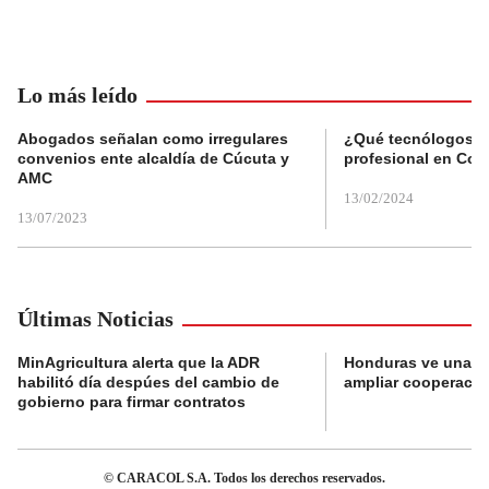
Lo más leído
Abogados señalan como irregulares
¿Qué tecnólogos re
convenios ente alcaldía de Cúcuta y
profesional en Col
AMC
13/02/2024
13/07/2023
Últimas Noticias
MinAgricultura alerta que la ADR
Honduras ve una o
habilitó día despúes del cambio de
ampliar cooperaci
gobierno para firmar contratos
© CARACOL S.A. Todos los derechos reservados.