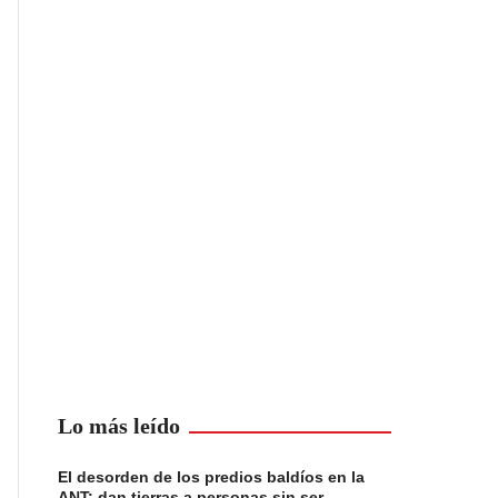
Lo más leído
El desorden de los predios baldíos en la
ANT: dan tierras a personas sin ser