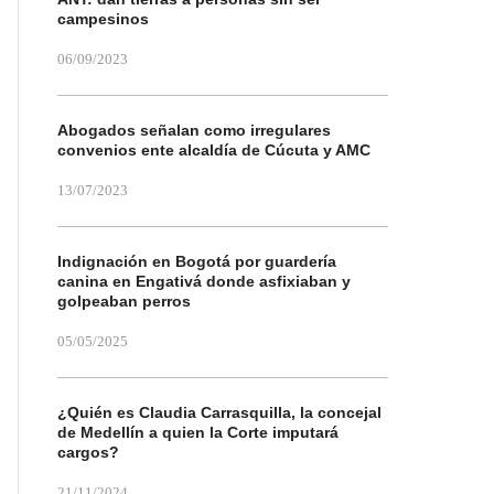
campesinos
06/09/2023
Abogados señalan como irregulares
convenios ente alcaldía de Cúcuta y AMC
13/07/2023
Indignación en Bogotá por guardería
canina en Engativá donde asfixiaban y
golpeaban perros
05/05/2025
¿Quién es Claudia Carrasquilla, la concejal
de Medellín a quien la Corte imputará
cargos?
21/11/2024