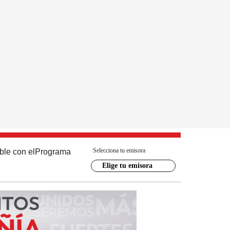
Selecciona tu emisora
ble con el
Programa
Elige tu emisora