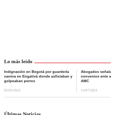
Lo más leído
Indignación en Bogotá por guardería
Abogados señalan 
canina en Engativá donde asfixiaban y
convenios ente alc
golpeaban perros
AMC
05/05/2025
13/07/2023
Últimas Noticias