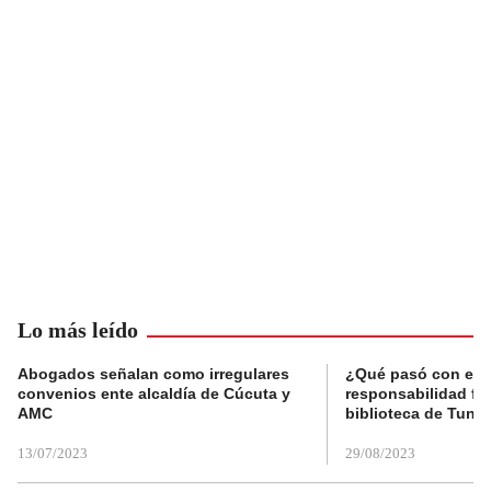
Lo más leído
Abogados señalan como irregulares
¿Qué pasó con el 
convenios ente alcaldía de Cúcuta y
responsabilidad fis
AMC
biblioteca de Tunja
13/07/2023
29/08/2023