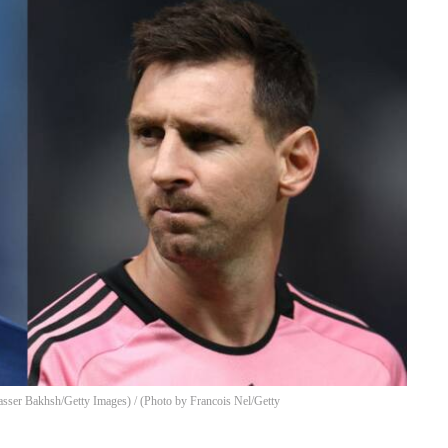
asser Bakhsh/Getty Images) / (Photo by Francois Nel/Getty