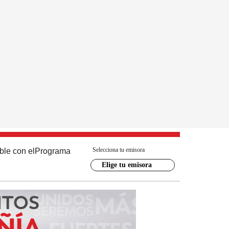
Selecciona tu emisora
ble con el
Programa
Elige tu emisora