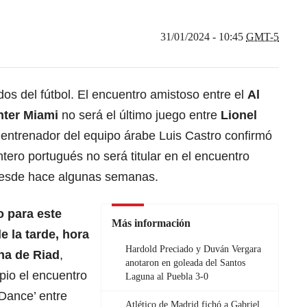
31/01/2024 - 10:45
GMT-5
dos del fútbol. El encuentro amistoso entre el
Al
nter Miami
no será el último juego entre
Lionel
l entrenador del equipo árabe Luis Castro confirmó
tero portugués no será titular en el encuentro
 desde hace algunas semanas.
 para este
Más información
e la tarde, hora
Hardold Preciado y Duván Vergara
na de Riad
,
anotaron en goleada del Santos
pio el encuentro
Laguna al Puebla 3-0
Dance’ entre
Atlético de Madrid fichó a Gabriel