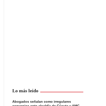
Lo más leído
Abogados señalan como irregulares
convenios ente alcaldía de Cúcuta y AMC