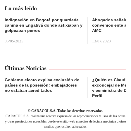
Lo más leído
Indignación en Bogotá por guardería
Abogados señalan 
canina en Engativá donde asfixiaban y
convenios ente alc
golpeaban perros
AMC
05/05/2025
13/07/2023
Últimas Noticias
Gobierno electo explica exclusión de
¿Quién es Claudia C
países de la posesión: embajadores
exconcejal de Mede
no estaban acreditados
viceministra de De
Perfil
© CARACOL S.A. Todos los derechos reservados.
CARACOL S.A. realiza una reserva expresa de las reproducciones y usos de las obras
y otras prestaciones accesibles desde este sitio web a medios de lectura mecánica u otros
medios que resulten adecuados.