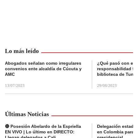
Lo más leído
Abogados señalan como irregulares
¿Qué pasó con el 
convenios ente alcaldía de Cúcuta y
responsabilidad fis
AMC
biblioteca de Tunja
13/07/2023
29/08/2023
Últimas Noticias
🔴 Posesión Abelardo de la Espriella
Delegación estado
EN VIVO | Lo último en DIRECTO:
en Colombia para l
Llegan delegados a Cali
presidencial