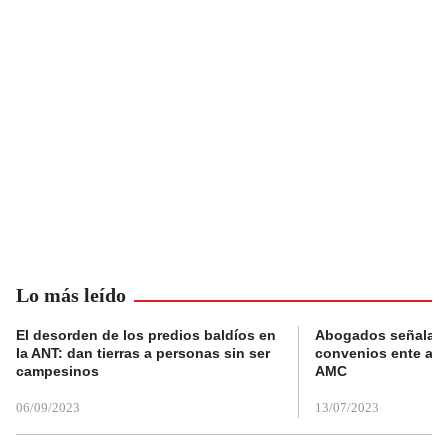
Lo más leído
El desorden de los predios baldíos en
Abogados señalan 
la ANT: dan tierras a personas sin ser
convenios ente alc
campesinos
AMC
06/09/2023
13/07/2023