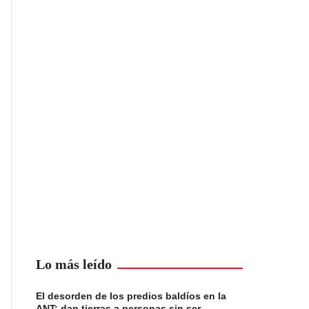
Lo más leído
El desorden de los predios baldíos en la
ANT: dan tierras a personas sin ser