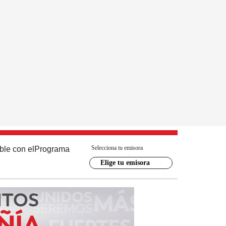
Selecciona tu emisora
ble con el
Programa
Elige tu emisora