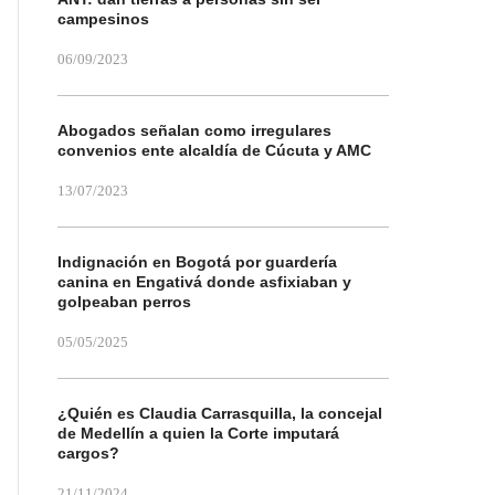
campesinos
06/09/2023
Abogados señalan como irregulares
convenios ente alcaldía de Cúcuta y AMC
13/07/2023
Indignación en Bogotá por guardería
canina en Engativá donde asfixiaban y
golpeaban perros
05/05/2025
¿Quién es Claudia Carrasquilla, la concejal
de Medellín a quien la Corte imputará
cargos?
21/11/2024