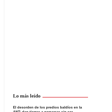
Lo más leído
El desorden de los predios baldíos en la
ANT: dan tierras a personas sin ser