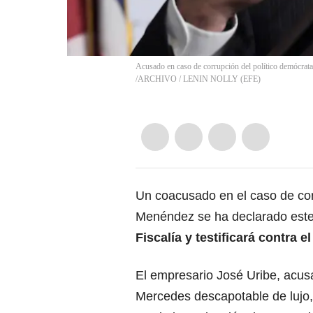
Acusado en caso de corrupción del político demócrata
/ARCHIVO
/
LENIN NOLLY
(
EFE
)
Un coacusado en el caso de cor
Menéndez se ha declarado este 
Fiscalía y testificará contra e
El empresario José Uribe, acus
Mercedes descapotable de lujo, 