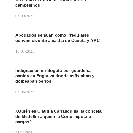
campesinos
06/09/2023
Abogados señalan como irregulares
convenios ente alcaldía de Cúcuta y AMC
13/07/2023
Indignación en Bogotá por guardería
canina en Engativá donde asfixiaban y
golpeaban perros
05/05/2025
¿Quién es Claudia Carrasquilla, la concejal
de Medellín a quien la Corte imputará
cargos?
21/11/2024