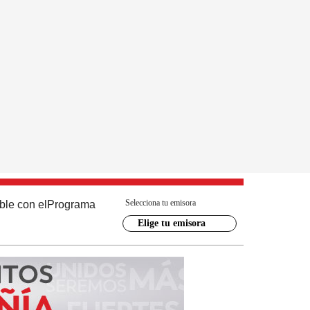
Selecciona tu emisora
ble con el
Programa
Elige tu emisora