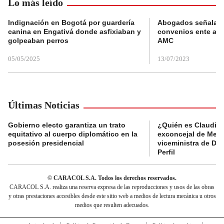
Lo más leído
Indignación en Bogotá por guardería
Abogados señalan 
canina en Engativá donde asfixiaban y
convenios ente alc
golpeaban perros
AMC
05/05/2025
13/07/2023
Últimas Noticias
Gobierno electo garantiza un trato
¿Quién es Claudia C
equitativo al cuerpo diplomático en la
exconcejal de Mede
posesión presidencial
viceministra de De
Perfil
© CARACOL S.A. Todos los derechos reservados.
CARACOL S.A. realiza una reserva expresa de las reproducciones y usos de las obras
y otras prestaciones accesibles desde este sitio web a medios de lectura mecánica u otros
medios que resulten adecuados.