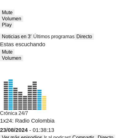
Mute
Volumen
Play
Noticias en 3′
Últimos programas
Directo
Estas escuchando
Mute
Volumen
Crónica 24/7
1x24: Radio Colombia
23/08/2024
- 01:38:13
Ver más episodios
Ir al podcast
Compartir
Directo