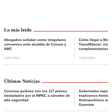
Lo más leído
Abogados señalan como irregulares
Cómo llegar a Mons
convenios ente alcaldía de Cúcuta y
TransMilenio: rutas
AMC
complementarios
13/07/2023
19/03/2024
Últimas Noticias
Conozca quiénes son los 117 presos
Gobernador reporta
trasladados por el INPEC a cárceles de
explosivos frente 
alta seguridad
Antinarcóticos en 
Guaviare