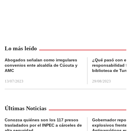
Lo más leído
Abogados señalan como irregulares
¿Qué pasó con el 
convenios ente alcaldía de Cúcuta y
responsabilidad fis
AMC
biblioteca de Tunja
13/07/2023
29/08/2023
Últimas Noticias
Conozca quiénes son los 117 presos
Gobernador reporta
trasladados por el INPEC a cárceles de
explosivos frente 
alta seguridad
Antinarcóticos en 