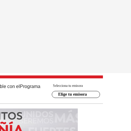
Selecciona tu emisora
ble con el
Programa
Elige tu emisora