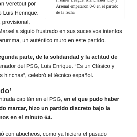
Premier League: Manchester City y
an Veretout por
Arsenal empataron 0-0 en el partido
 Luis Henrique.
de la fecha
provisional,
Marsella siguió frustrado en sus sucesivos intentos
narumma, un auténtico muro en este partido.
gunda parte, de la solidaridad y la actitud de
renador del PSG, Luis Enrique. “Es un Clásico y
s hinchas”, celebró el técnico español.
ido’
entrada capitán en el PSG,
en el que pudo haber
do marcar, hizo un partido discreto bajo la
amos en el minuto 64.
dió con abucheos, como ya hiciera el pasado