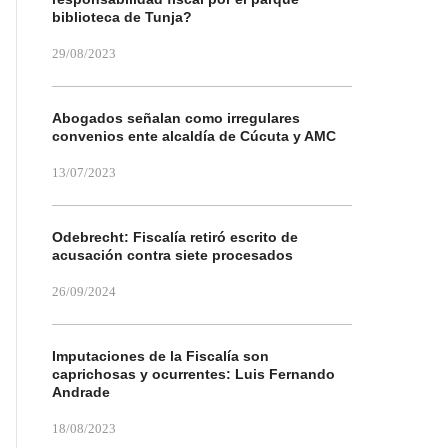
biblioteca de Tunja?
29/08/2023
Abogados señalan como irregulares
convenios ente alcaldía de Cúcuta y AMC
13/07/2023
Odebrecht: Fiscalía retiró escrito de
acusación contra siete procesados
26/09/2024
Imputaciones de la Fiscalía son
caprichosas y ocurrentes: Luis Fernando
Andrade
18/08/2023