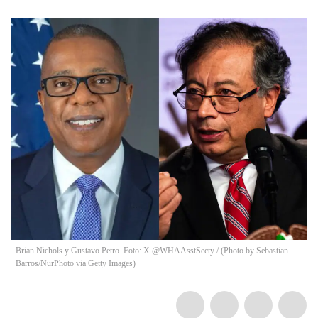
Brian Nichols y Gustavo Petro. Foto: X @WHAAsstSecty / (Photo by Sebastian
Barros/NurPhoto via Getty Images)