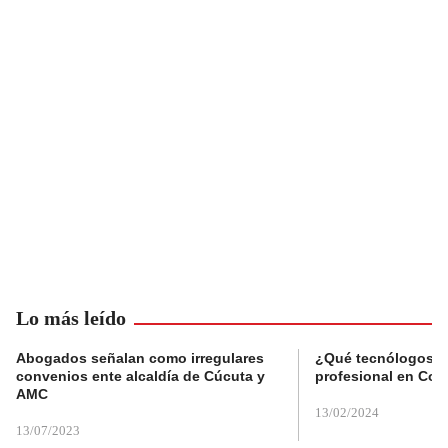
Lo más leído
Abogados señalan como irregulares
¿Qué tecnólogos re
convenios ente alcaldía de Cúcuta y
profesional en Col
AMC
13/02/2024
13/07/2023