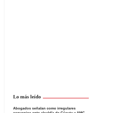
Lo más leído
Abogados señalan como irregulares
convenios ente alcaldía de Cúcuta y AMC