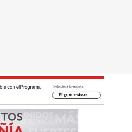
Selecciona tu emisora
ble con el
Programa
Elige tu emisora