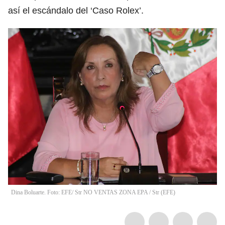
así el escándalo del ‘Caso Rolex’.
Dina Boluarte. Foto: EFE/ Str NO VENTAS ZONA EPA
/
Str
(
EFE
)