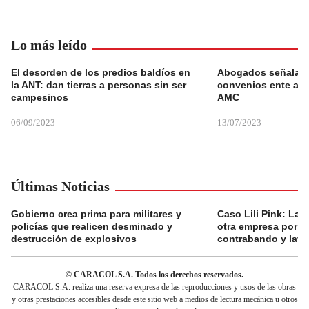
Lo más leído
El desorden de los predios baldíos en
Abogados señalan 
la ANT: dan tierras a personas sin ser
convenios ente alc
campesinos
AMC
06/09/2023
13/07/2023
Últimas Noticias
Gobierno crea prima para militares y
Caso Lili Pink: La F
policías que realicen desminado y
otra empresa por p
destrucción de explosivos
contrabando y lava
© CARACOL S.A. Todos los derechos reservados.
CARACOL S.A. realiza una reserva expresa de las reproducciones y usos de las obras
y otras prestaciones accesibles desde este sitio web a medios de lectura mecánica u otros