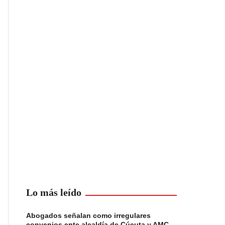
Lo más leído
Abogados señalan como irregulares
convenios ente alcaldía de Cúcuta y AMC