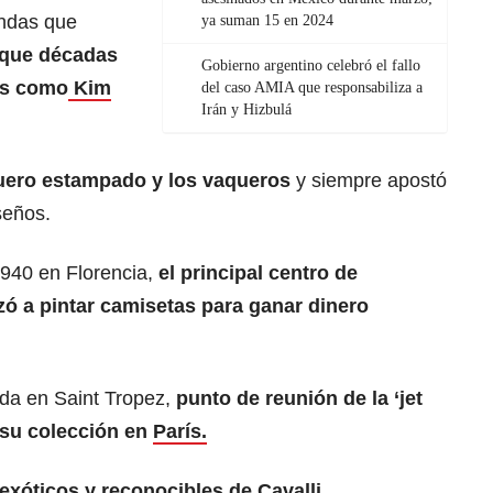
endas que
ya suman 15 en 2024
que décadas
Gobierno argentino celebró el fallo
es como
Kim
del caso AMIA que responsabiliza a
Irán y Hizbulá
cuero estampado y los vaqueros
y siempre apostó
seños.
1940 en Florencia,
el principal centro de
zó a pintar camisetas para ganar dinero
nda en Saint Tropez,
punto de reunión de la ‘jet
ó su colección en
París.
exóticos y reconocibles de Cavalli