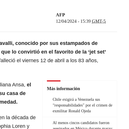
AFP
12/04/2024 - 15:39
GMT-5
Cavalli, conocido por sus estampados de
que lo convirtió en el favorito de la ‘jet set’
alleció el viernes 12 de abril a los 83 años,
aliana Ansa,
el
Más información
su casa de
Chile exigirá a Venezuela sus
rmedad.
“responsabilidades” por el crimen de
exmilitar Ronald Ojeda
en la década de
Al menos cincos candidatos fueron
ophia Loren y
asesinados en México durante marzo;