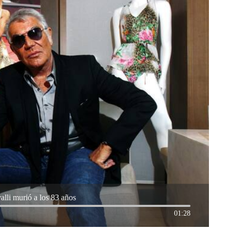
alli murió a los 83 años
01:28