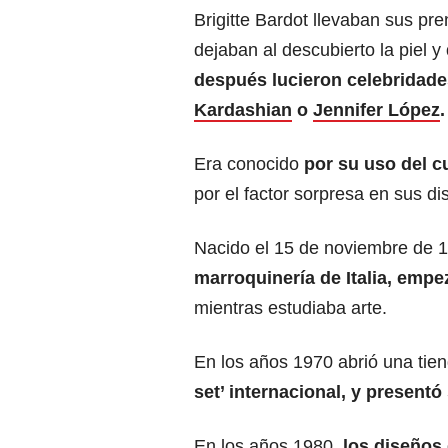
Brigitte Bardot llevaban sus pr
dejaban al descubierto la piel y
después lucieron celebridad
Kardashian
o
Jennifer López
.
Era conocido
por su uso del 
por el factor sorpresa en sus di
Nacido el 15 de noviembre de 
marroquinería de Italia, empe
mientras estudiaba arte.
En los años 1970 abrió una tie
set’ internacional, y present
En los años 1980,
los diseños 