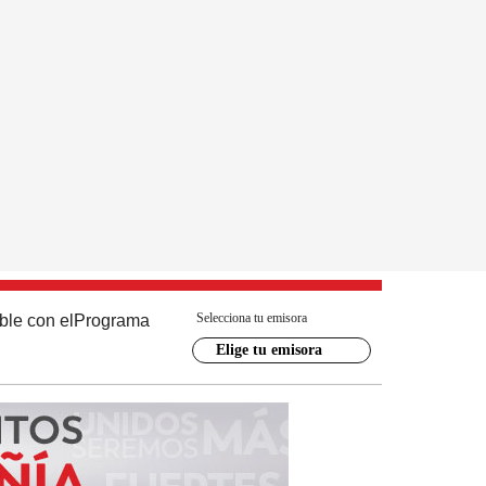
Selecciona tu emisora
ble con el
Programa
Elige tu emisora