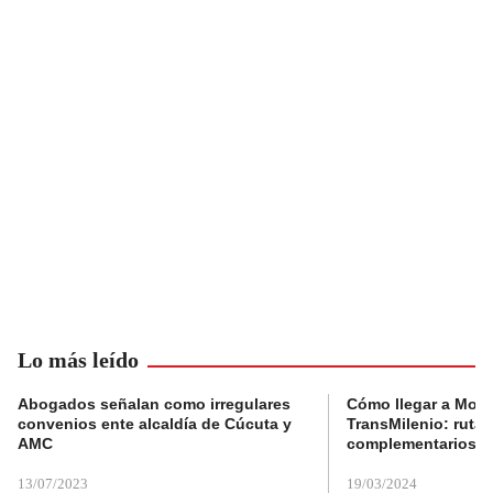
Lo más leído
Abogados señalan como irregulares
Cómo llegar a Mons
convenios ente alcaldía de Cúcuta y
TransMilenio: rutas
AMC
complementarios
13/07/2023
19/03/2024