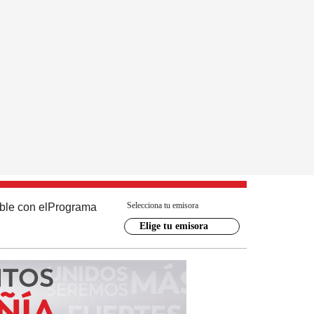
Selecciona tu emisora
ble con el
Programa
Elige tu emisora