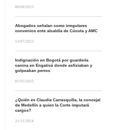
06/09/2023
Abogados señalan como irregulares
convenios ente alcaldía de Cúcuta y AMC
13/07/2023
Indignación en Bogotá por guardería
canina en Engativá donde asfixiaban y
golpeaban perros
05/05/2025
¿Quién es Claudia Carrasquilla, la concejal
de Medellín a quien la Corte imputará
cargos?
21/11/2024