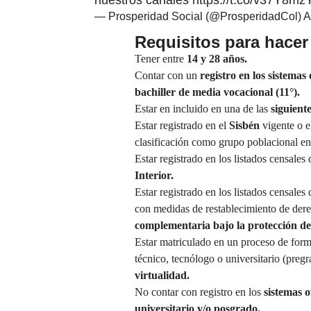
nuestros canales
https://t.co/v37Y8mz
— Prosperidad Social (@ProsperidadCol)
A
Requisitos para hacer
Tener entre
14 y 28 años.
Contar con un
registro en los sistema
bachiller de media vocacional (11°).
Estar en incluido en una de las
siguient
Estar registrado en el
Sisbén
vigente o e
clasificación como grupo poblacional en
Estar registrado en los listados censale
Interior.
Estar registrado en los listados censales
con medidas de restablecimiento de der
complementaria bajo la protección de 
Estar matriculado en un proceso de form
técnico, tecnólogo o universitario (preg
virtualidad.
No contar con registro en los
sistemas o
universitario y/o posgrado.