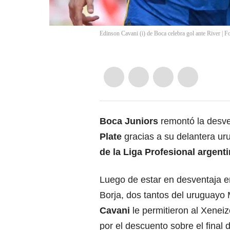
Edinson Cavani (i) de Boca celebra gol ante River | F
Boca Juniors
remontó la desve
Plate
gracias a su delantera uru
de la Liga Profesional argent
Luego de estar en desventaja e
Borja, dos tantos del uruguayo 
Cavani
le permitieron al Xeneiz
por el descuento sobre el final 