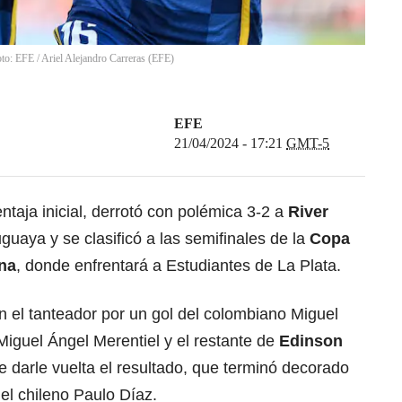
oto: EFE
/
Ariel Alejandro Carreras
(
EFE
)
EFE
21/04/2024 - 17:21
GMT-5
ntaja inicial, derrotó con polémica 3-2 a
River
guaya y se clasificó a las semifinales de la
Copa
ina
, donde enfrentará a Estudiantes de La Plata.
n el tanteador por un gol del colombiano Miguel
Miguel Ángel Merentiel y el restante de
Edinson
e darle vuelta el resultado, que terminó decorado
del chileno Paulo Díaz.