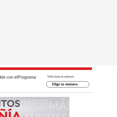
Selecciona tu emisora
ble con el
Programa
Elige tu emisora