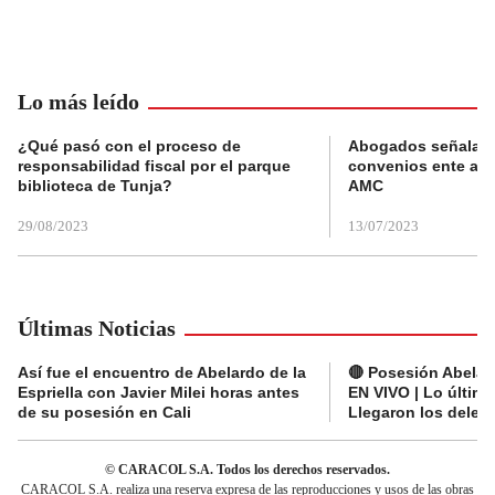
Lo más leído
¿Qué pasó con el proceso de
Abogados señalan 
responsabilidad fiscal por el parque
convenios ente alc
biblioteca de Tunja?
AMC
29/08/2023
13/07/2023
Últimas Noticias
Así fue el encuentro de Abelardo de la
🔴 Posesión Abelard
Espriella con Javier Milei horas antes
EN VIVO | Lo últim
de su posesión en Cali
Llegaron los deleg
© CARACOL S.A. Todos los derechos reservados.
CARACOL S.A. realiza una reserva expresa de las reproducciones y usos de las obras