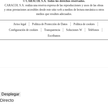
© CARACOL S.A. Todos los derechos reservados.
CARACOL S.A. realiza una reserva expresa de las reproducciones y usos de las obras
y otras prestaciones accesibles desde este sitio web a medios de lectura mecánica u otros
medios que resulten adecuados.
Aviso legal
Política de Protección de Datos
Política de cookies
Configuración de cookies
Transparencia
Soluciones W
Teléfonos
Escríbanos
Desplegar
Directo