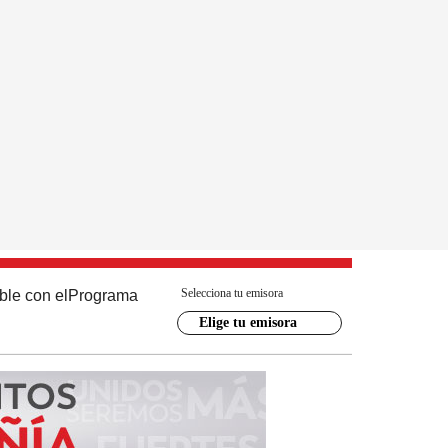
Selecciona tu emisora
ble con el
Programa
Elige tu emisora