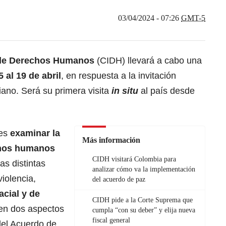
03/04/2024 - 07:26
GMT-5
 de Derechos Humanos
(CIDH) llevará a cabo una
 al 19 de abril
, en respuesta a la invitación
ano. Será su primera visita
in situ
al país desde
 es
examinar la
Más información
hos humanos
CIDH visitará Colombia para
as distintas
analizar cómo va la implementación
iolencia,
del acuerdo de paz
acial y de
CIDH pide a la Corte Suprema que
 en dos aspectos
cumpla “con su deber” y elija nueva
fiscal general
del Acuerdo de