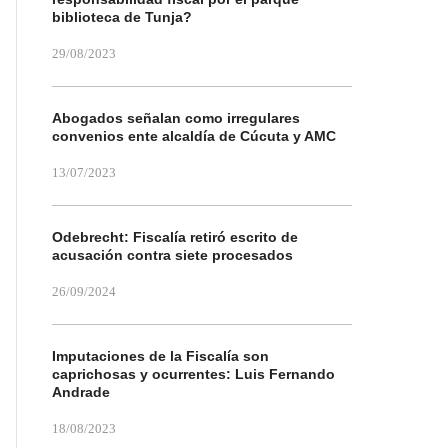
biblioteca de Tunja?
29/08/2023
Abogados señalan como irregulares
convenios ente alcaldía de Cúcuta y AMC
13/07/2023
Odebrecht: Fiscalía retiró escrito de
acusación contra siete procesados
26/09/2024
Imputaciones de la Fiscalía son
caprichosas y ocurrentes: Luis Fernando
Andrade
18/08/2023