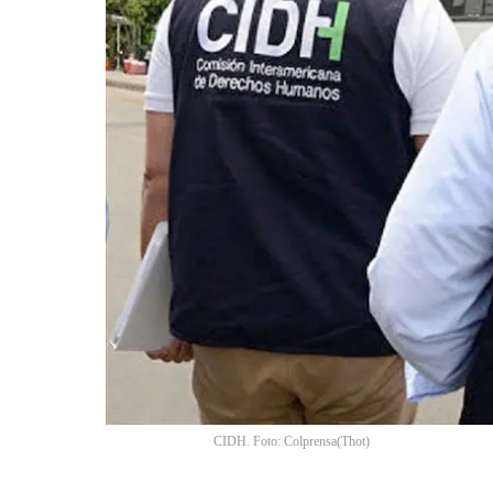
CIDH. Foto: Colprensa
(
Thot
)