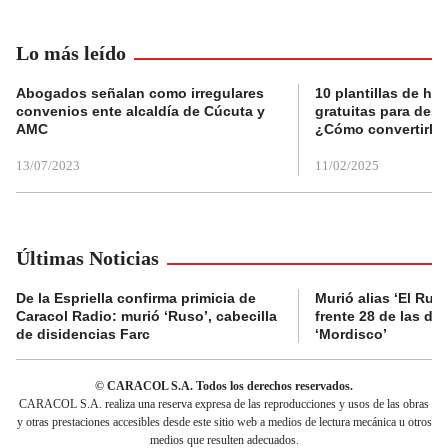
Lo más leído
Abogados señalan como irregulares
10 plantillas de hoj
convenios ente alcaldía de Cúcuta y
gratuitas para des
AMC
¿Cómo convertirla
13/07/2023
11/02/2025
Últimas Noticias
De la Espriella confirma primicia de
Murió alias ‘El Ruso
Caracol Radio: murió ‘Ruso’, cabecilla
frente 28 de las di
de disidencias Farc
‘Mordisco’
© CARACOL S.A. Todos los derechos reservados.
CARACOL S.A. realiza una reserva expresa de las reproducciones y usos de las obras
y otras prestaciones accesibles desde este sitio web a medios de lectura mecánica u otros
medios que resulten adecuados.