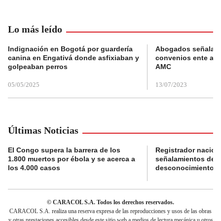
Lo más leído
Indignación en Bogotá por guardería
Abogados señalan 
canina en Engativá donde asfixiaban y
convenios ente alc
golpeaban perros
AMC
05/05/2025
13/07/2023
Últimas Noticias
El Congo supera la barrera de los
Registrador nacion
1.800 muertos por ébola y se acerca a
señalamientos de f
los 4.000 casos
desconocimiento de
© CARACOL S.A. Todos los derechos reservados.
CARACOL S.A. realiza una reserva expresa de las reproducciones y usos de las obras
y otras prestaciones accesibles desde este sitio web a medios de lectura mecánica u otros