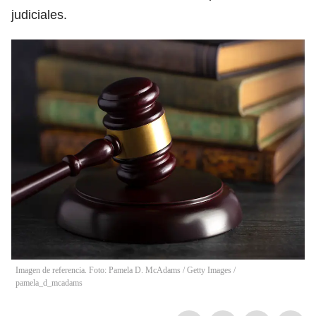
judiciales.
Imagen de referencia. Foto: Pamela D. McAdams / Getty Images
/
pamela_d_mcadams