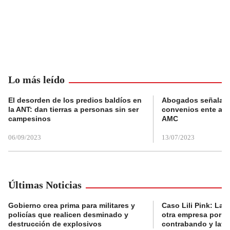
Lo más leído
El desorden de los predios baldíos en
Abogados señalan 
la ANT: dan tierras a personas sin ser
convenios ente alc
campesinos
AMC
06/09/2023
13/07/2023
Últimas Noticias
Gobierno crea prima para militares y
Caso Lili Pink: La F
policías que realicen desminado y
otra empresa por p
destrucción de explosivos
contrabando y lava