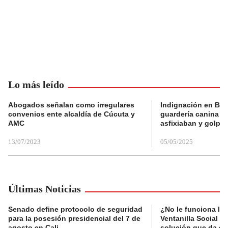
Lo más leído
Abogados señalan como irregulares
Indignación en Bog
convenios ente alcaldía de Cúcuta y
guardería canina e
AMC
asfixiaban y golpe
13/07/2023
05/05/2025
Últimas Noticias
Senado define protocolo de seguridad
¿No le funciona la
para la posesión presidencial del 7 de
Ventanilla Social de
agosto en Cali
solución que da el