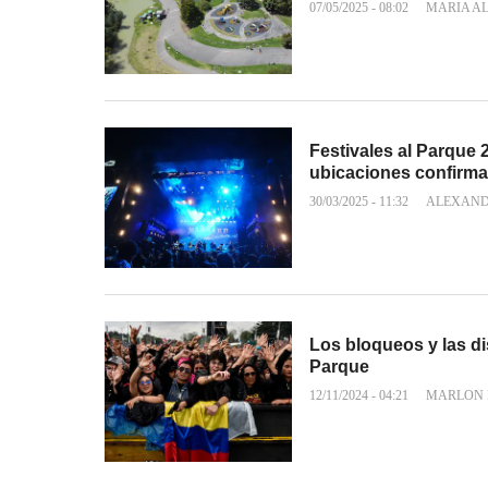
07/05/2025 - 08:02
MARIA A
Festivales al Parque 
ubicaciones confirm
30/03/2025 - 11:32
ALEXAND
Los bloqueos y las dis
Parque
12/11/2024 - 04:21
MARLON 