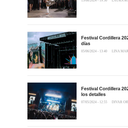
13/08/2024 - 19:36
LAURA R
Festival Cordillera 202
días
05/06/2024 - 13:40
LINA MA
Festival Cordillera 202
los detalles
07/05/2024 - 12:55
DIVAR OR