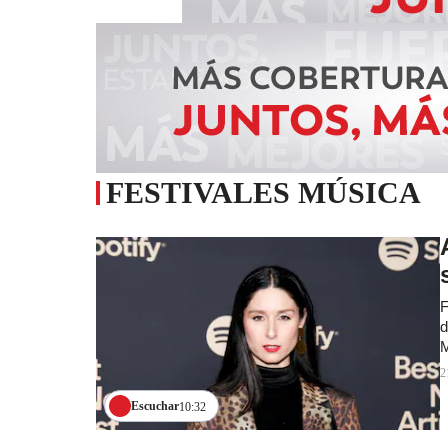
FESTIVALES MÚSICA
F
d
M
2
Escuchar
10:32