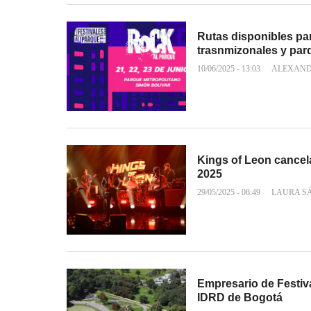
Rutas disponibles par
trasnmizonales y pa
10/06/2025 - 13:03
ALEXAND
Kings of Leon cancela
2025
29/05/2025 - 08:49
LAURA S
Empresario de Festiva
IDRD de Bogotá