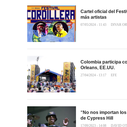
Cartel oficial del Fes
más artistas
07/05/2024 - 11:43
DIVAR OR
Colombia participa c
Orleans, EE.UU.
27/04/2024 - 13:17
EFE
“No nos importan los 
de Cypress Hill
17/09/2023 - 14:08
DAVID O