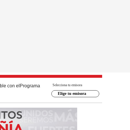
Selecciona tu emisora
ble con el
Programa
Elige tu emisora