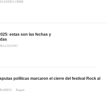
LEJANDRA URIBE
2025: estas son las fechas y
adas
RA LOZANO
putas políticas marcaron el cierre del festival Rock al
BARROS
Bogotá