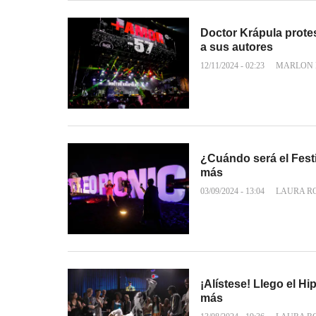
Doctor Krápula protes
a sus autores
12/11/2024 - 02:23
MARLON 
¿Cuándo será el Festi
más
03/09/2024 - 13:04
LAURA R
¡Alístese! Llego el H
más