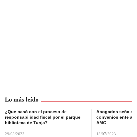
Lo más leído
¿Qué pasó con el proceso de
Abogados señalan 
responsabilidad fiscal por el parque
convenios ente alc
biblioteca de Tunja?
AMC
29/08/2023
13/07/2023